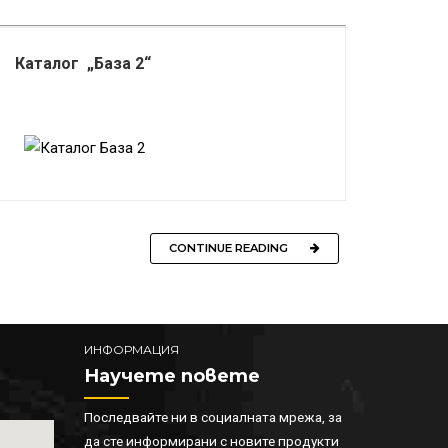
Каталог „База 2“
CONTINUE READING
ИНФОРМАЦИЯ
Научете повете
Последвайте ни в социалната мрежа, за
да сте информирани с новите продукти