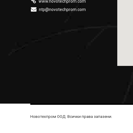
www.novotechprom.com
ntp@novotechprom.com
Новотехпром ООД. Всички права запазени.