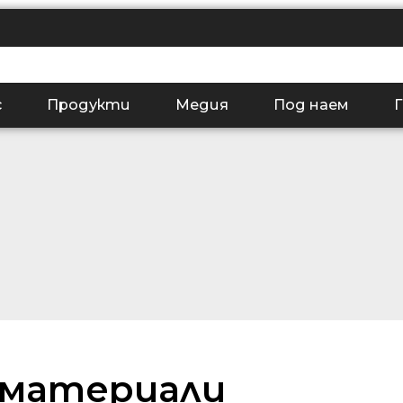
с
Продукти
Медия
Под наем
Г
 материали