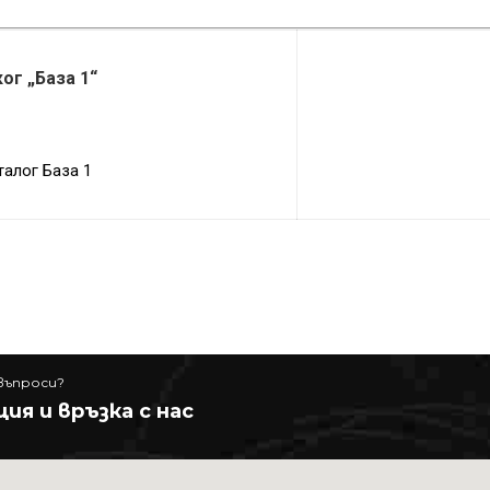
ог „База 1“
въпроси?
ия и връзка с нас