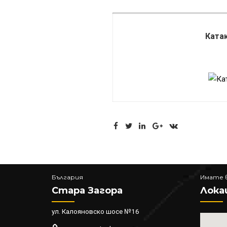
Катак
България
Имате 
Стара Загора
Локац
ул. Калояновско шосе №16