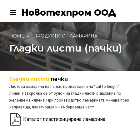
Новотехпром ООД
HOME
ПРОДУКТИ ОТ ЛАМАРИНА
Гладки листи (пачки)
Гладки листи
пачки
Листова ламарина на пачки, произведени на “cut to lenght”
линии. Разкроява се от рулон на гладки листи с дължина по
желание на клиент. При производство ламарината минава през
изправяща, пакетираща и чембероваща част.
Каталог пластифицирана ламарина