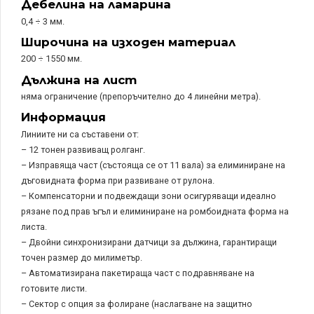
Дебелина на ламарина
0,4 ÷ 3 мм.
Широчина на изходен материал
200 ÷ 1550 мм.
Дължина на лист
няма ограничение (препоръчително до 4 линейни метра).
Информация
Линиите ни са съставени от:
– 12 тонен развиващ ролганг.
– Изправяща част (състояща се от 11 вала) за елиминиране на
дъговидната форма при развиване от рулона.
– Компенсаторни и подвеждащи зони осигуряващи идеално
рязане под прав ъгъл и елиминиране на ромбоидната форма на
листа.
– Двойни синхронизирани датчици за дължина, гарантиращи
точен размер до милиметър.
– Автоматизирана пакетираща част с подравняване на
готовите листи.
– Сектор с опция за фолиране (наслагване на защитно