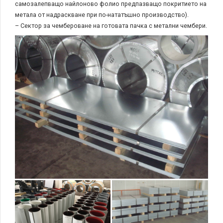
самозалепващо найлоново фолио предпазващо покритието на
метала от надраскване при по-нататъшно производство).
– Сектор за чембероване на готовата пачка с метални чембери.